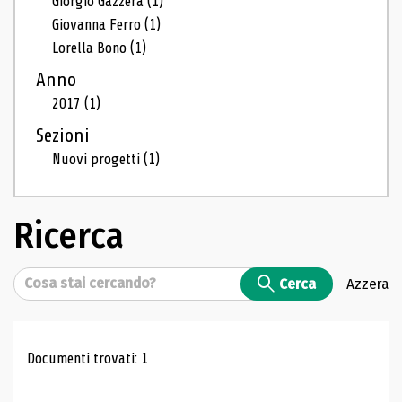
Giorgio Gazzera
(1)
Giovanna Ferro
(1)
Lorella Bono
(1)
Anno
2017
(1)
Sezioni
Nuovi progetti
(1)
Ricerca
Cerca
Cerca
Azzera
Risultati di ricerca
Documenti trovati: 1