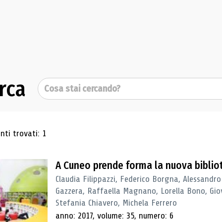
rca
Cerca
ultati di ricerca
ti trovati: 1
A Cuneo prende forma la nuova biblio
Claudia Filippazzi, Federico Borgna, Alessandro
Gazzera, Raffaella Magnano, Lorella Bono, Gio
Stefania Chiavero, Michela Ferrero
anno: 2017, volume: 35, numero: 6