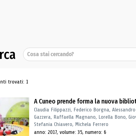
rca
Cerca
ultati di ricerca
ti trovati: 1
A Cuneo prende forma la nuova biblio
Claudia Filippazzi, Federico Borgna, Alessandro
Gazzera, Raffaella Magnano, Lorella Bono, Gio
Stefania Chiavero, Michela Ferrero
anno: 2017, volume: 35, numero: 6