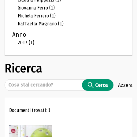
Giovanna Ferro
(1)
Michela Ferrero
(1)
Raffaella Magnano
(1)
Anno
2017
(1)
Ricerca
Cerca
Cerca
Azzera
Risultati di ricerca
Documenti trovati: 1