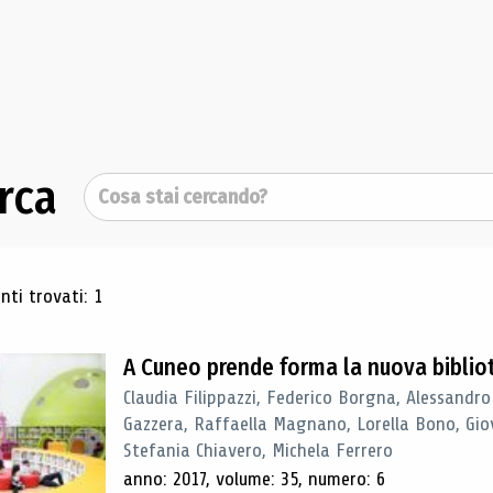
rca
Cerca
ultati di ricerca
ti trovati: 1
A Cuneo prende forma la nuova biblio
Claudia Filippazzi, Federico Borgna, Alessandro
Gazzera, Raffaella Magnano, Lorella Bono, Gio
Stefania Chiavero, Michela Ferrero
anno: 2017, volume: 35, numero: 6