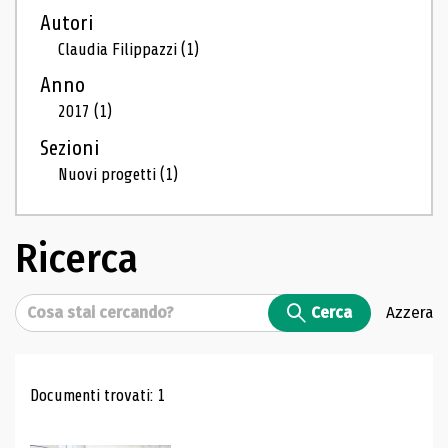
Autori
Claudia Filippazzi
(1)
Anno
2017
(1)
Sezioni
Nuovi progetti
(1)
Ricerca
Cerca
Cerca
Azzera
Risultati di ricerca
Documenti trovati: 1