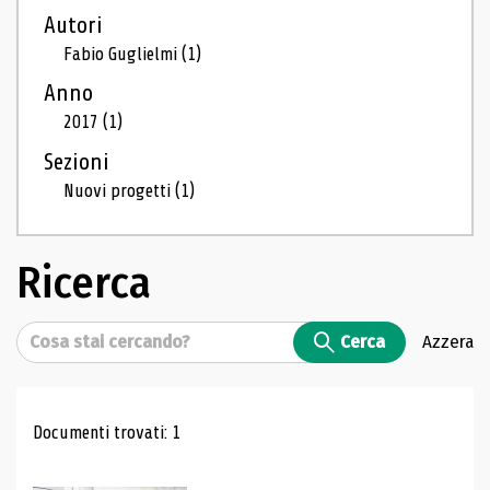
Autori
Fabio Guglielmi
(1)
Anno
2017
(1)
Sezioni
Nuovi progetti
(1)
Ricerca
Cerca
Cerca
Azzera
Risultati di ricerca
Documenti trovati: 1