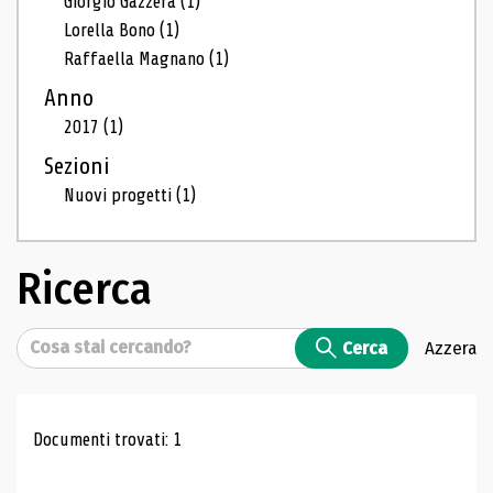
Giorgio Gazzera
(1)
Lorella Bono
(1)
Raffaella Magnano
(1)
Anno
2017
(1)
Sezioni
Nuovi progetti
(1)
Ricerca
Cerca
Cerca
Azzera
Risultati di ricerca
Documenti trovati: 1