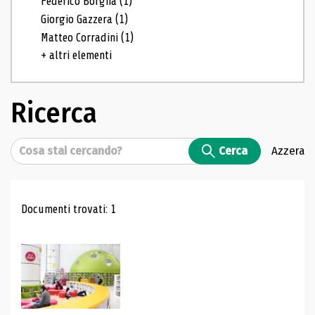
Federico Borgna
(1)
Giorgio Gazzera
(1)
Matteo Corradini
(1)
+ altri elementi
Ricerca
Cerca
Cerca
Azzera
Risultati di ricerca
Documenti trovati: 1