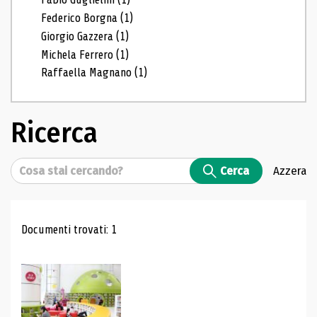
Federico Borgna
(1)
Giorgio Gazzera
(1)
Michela Ferrero
(1)
Raffaella Magnano
(1)
Ricerca
Cerca
Cerca
Azzera
Risultati di ricerca
Documenti trovati: 1