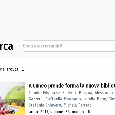
rca
Cerca
ultati di ricerca
ti trovati: 1
A Cuneo prende forma la nuova biblio
Claudia Filippazzi, Federico Borgna, Alessandro
Gazzera, Raffaella Magnano, Lorella Bono, Gio
Stefania Chiavero, Michela Ferrero
anno: 2017, volume: 35, numero: 6