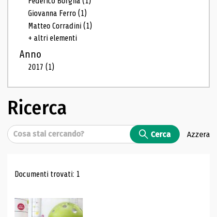
Federico Borgna
(1)
Giovanna Ferro
(1)
Matteo Corradini
(1)
+ altri elementi
Anno
2017
(1)
Ricerca
Cerca
Cerca
Azzera
Risultati di ricerca
Documenti trovati: 1