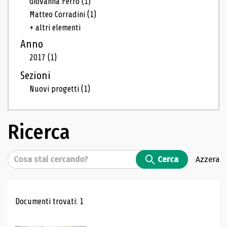
Giovanna Ferro
(1)
Matteo Corradini
(1)
+ altri elementi
Anno
2017
(1)
Sezioni
Nuovi progetti
(1)
Ricerca
Cerca
Cerca
Azzera
Risultati di ricerca
Documenti trovati: 1