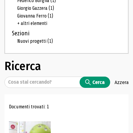
Federico Borgna
(1)
Giorgio Gazzera
(1)
Giovanna Ferro
(1)
+ altri elementi
Sezioni
Nuovi progetti
(1)
Ricerca
Cerca
Cerca
Azzera
Risultati di ricerca
Documenti trovati: 1