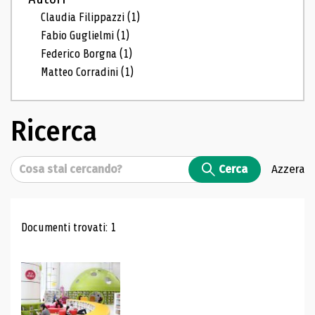
Claudia Filippazzi
(1)
Fabio Guglielmi
(1)
Federico Borgna
(1)
Matteo Corradini
(1)
Ricerca
Cerca
Cerca
Azzera
Risultati di ricerca
Documenti trovati: 1