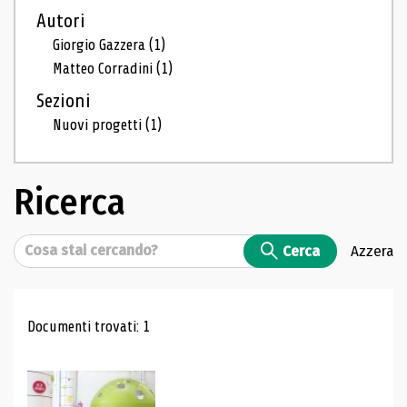
Autori
Giorgio Gazzera
(1)
Matteo Corradini
(1)
Sezioni
Nuovi progetti
(1)
Ricerca
Cerca
Cerca
Azzera
Risultati di ricerca
Documenti trovati: 1