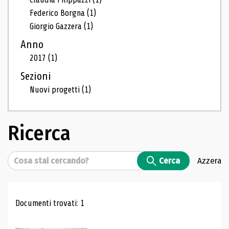
Federico Borgna
(1)
Giorgio Gazzera
(1)
Anno
2017
(1)
Sezioni
Nuovi progetti
(1)
Ricerca
Cerca
Cerca
Azzera
Risultati di ricerca
Documenti trovati: 1