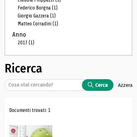
Federico Borgna
(1)
Giorgio Gazzera
(1)
Matteo Corradini
(1)
Anno
2017
(1)
Ricerca
Cerca
Cerca
Azzera
Risultati di ricerca
Documenti trovati: 1