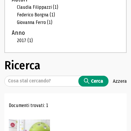
Claudia Filippazzi
(1)
Federico Borgna
(1)
Giovanna Ferro
(1)
Anno
2017
(1)
Ricerca
Cerca
Cerca
Azzera
Risultati di ricerca
Documenti trovati: 1