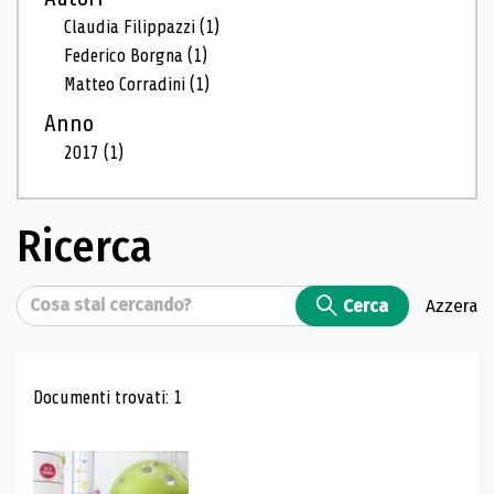
Claudia Filippazzi
(1)
Federico Borgna
(1)
Matteo Corradini
(1)
Anno
2017
(1)
Ricerca
Cerca
Cerca
Azzera
Risultati di ricerca
Documenti trovati: 1