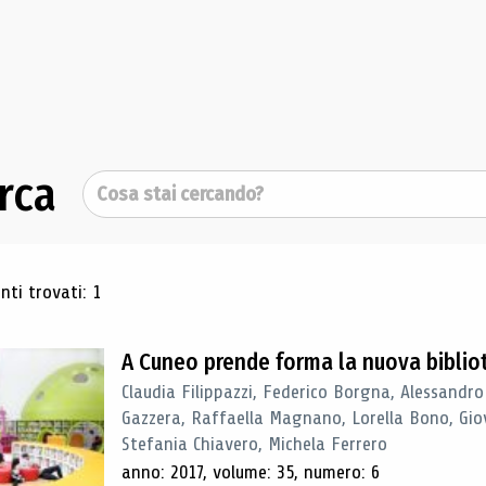
rca
Cerca
ultati di ricerca
ti trovati: 1
A Cuneo prende forma la nuova biblio
Claudia Filippazzi, Federico Borgna, Alessandro
Gazzera, Raffaella Magnano, Lorella Bono, Gio
Stefania Chiavero, Michela Ferrero
anno: 2017, volume: 35, numero: 6