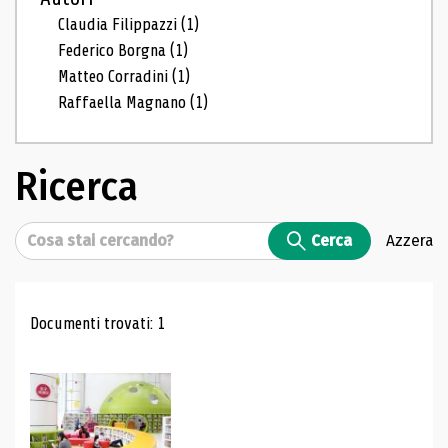
Claudia Filippazzi
(1)
Federico Borgna
(1)
Matteo Corradini
(1)
Raffaella Magnano
(1)
Ricerca
Cerca
Cerca
Azzera
Risultati di ricerca
Documenti trovati: 1