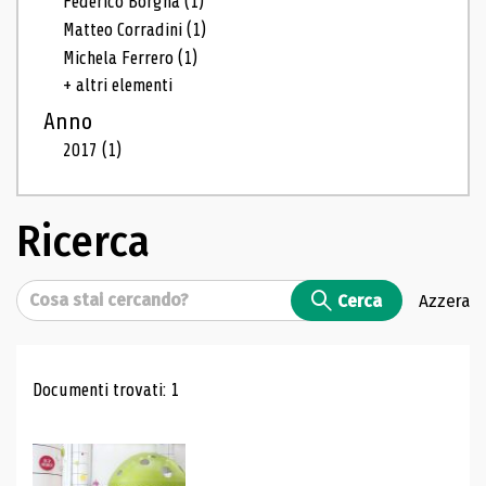
Federico Borgna
(1)
Matteo Corradini
(1)
Michela Ferrero
(1)
+ altri elementi
Anno
2017
(1)
Ricerca
Cerca
Cerca
Azzera
Risultati di ricerca
Documenti trovati: 1