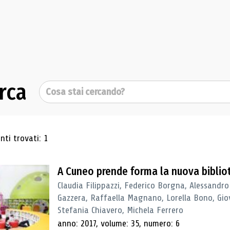
rca
Cerca
ultati di ricerca
ti trovati: 1
A Cuneo prende forma la nuova biblio
Claudia Filippazzi, Federico Borgna, Alessandro
Gazzera, Raffaella Magnano, Lorella Bono, Gio
Stefania Chiavero, Michela Ferrero
anno: 2017, volume: 35, numero: 6