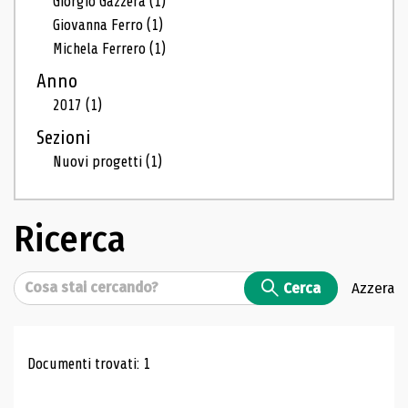
Giorgio Gazzera
(1)
Giovanna Ferro
(1)
Michela Ferrero
(1)
Anno
2017
(1)
Sezioni
Nuovi progetti
(1)
Ricerca
Cerca
Cerca
Azzera
Risultati di ricerca
Documenti trovati: 1