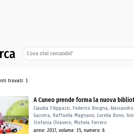
rca
Cerca
ultati di ricerca
ti trovati: 1
A Cuneo prende forma la nuova biblio
Claudia Filippazzi, Federico Borgna, Alessandro
Gazzera, Raffaella Magnano, Lorella Bono, Gio
Stefania Chiavero, Michela Ferrero
anno: 2017, volume: 35, numero: 6