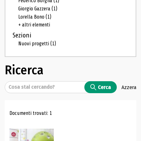
Federico Borgna
(1)
Giorgio Gazzera
(1)
Lorella Bono
(1)
+ altri elementi
Sezioni
Nuovi progetti
(1)
Ricerca
Cerca
Cerca
Azzera
Risultati di ricerca
Documenti trovati: 1