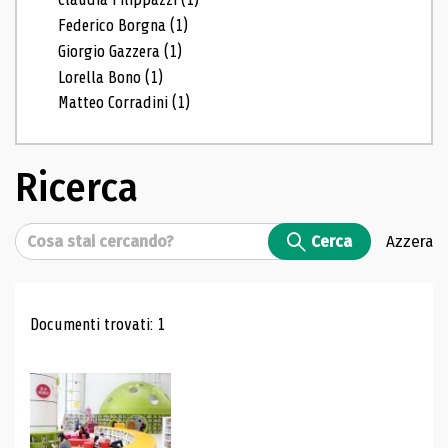
Federico Borgna
(1)
Giorgio Gazzera
(1)
Lorella Bono
(1)
Matteo Corradini
(1)
Ricerca
Cerca
Cerca
Azzera
Risultati di ricerca
Documenti trovati: 1