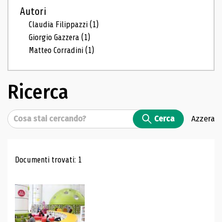
Autori
Claudia Filippazzi
(1)
Giorgio Gazzera
(1)
Matteo Corradini
(1)
Ricerca
Cerca
Cerca
Azzera
Risultati di ricerca
Documenti trovati: 1