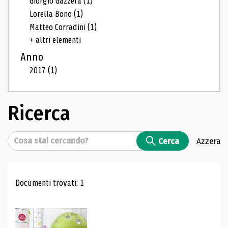
Giorgio Gazzera
(1)
Lorella Bono
(1)
Matteo Corradini
(1)
+ altri elementi
Anno
2017
(1)
Ricerca
Cerca
Cerca
Azzera
Risultati di ricerca
Documenti trovati: 1