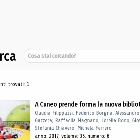
rca
Cerca
ultati di ricerca
ti trovati: 1
A Cuneo prende forma la nuova biblio
Claudia Filippazzi, Federico Borgna, Alessandro
Gazzera, Raffaella Magnano, Lorella Bono, Gio
Stefania Chiavero, Michela Ferrero
anno: 2017, volume: 35, numero: 6