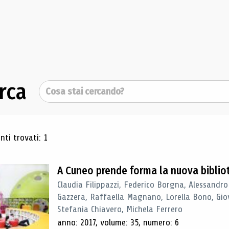
rca
Cerca
ultati di ricerca
ti trovati: 1
A Cuneo prende forma la nuova biblio
Claudia Filippazzi, Federico Borgna, Alessandro
Gazzera, Raffaella Magnano, Lorella Bono, Gio
Stefania Chiavero, Michela Ferrero
anno: 2017, volume: 35, numero: 6