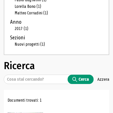
Lorella Bono
(1)
Matteo Corradini
(1)
Anno
2017
(1)
Sezioni
Nuovi progetti
(1)
Ricerca
Cerca
Cerca
Azzera
Risultati di ricerca
Documenti trovati: 1