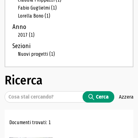
Fabio Guglielmi
(1)
Lorella Bono
(1)
Anno
2017
(1)
Sezioni
Nuovi progetti
(1)
Ricerca
Cerca
Cerca
Azzera
Risultati di ricerca
Documenti trovati: 1