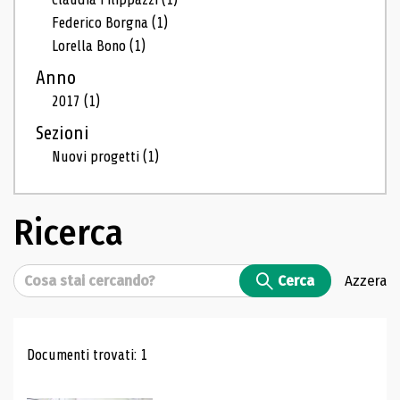
Federico Borgna
(1)
Lorella Bono
(1)
Anno
2017
(1)
Sezioni
Nuovi progetti
(1)
Ricerca
Cerca
Cerca
Azzera
Risultati di ricerca
Documenti trovati: 1