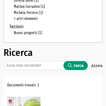
Lorella Bono
(1)
Matteo Corradini
(1)
Michela Ferrero
(1)
+ altri elementi
Sezioni
Nuovi progetti
(1)
Ricerca
Cerca
Cerca
Azzera
Risultati di ricerca
Documenti trovati: 1