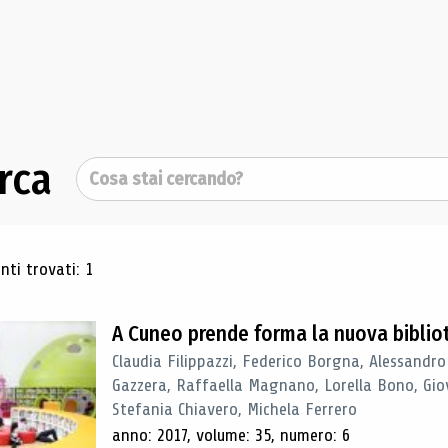
rca
Cerca
ultati di ricerca
ti trovati: 1
A Cuneo prende forma la nuova biblio
Claudia Filippazzi, Federico Borgna, Alessandro
Gazzera, Raffaella Magnano, Lorella Bono, Gio
Stefania Chiavero, Michela Ferrero
anno: 2017, volume: 35, numero: 6