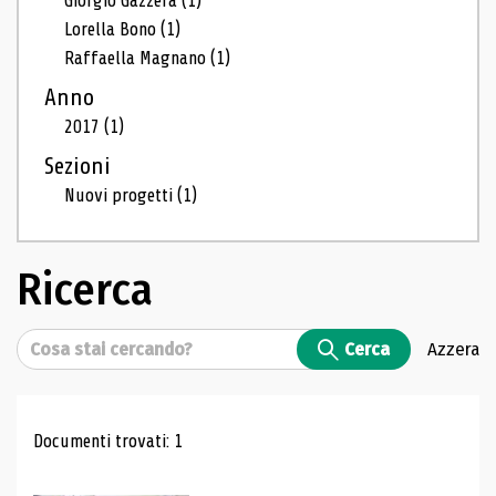
Giorgio Gazzera
(1)
Lorella Bono
(1)
Raffaella Magnano
(1)
Anno
2017
(1)
Sezioni
Nuovi progetti
(1)
Ricerca
Cerca
Cerca
Azzera
Risultati di ricerca
Documenti trovati: 1