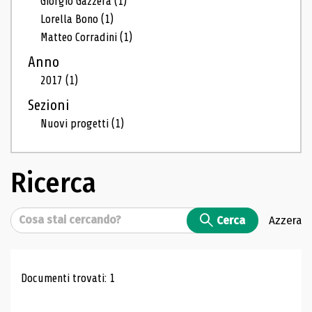
Giorgio Gazzera
(1)
Lorella Bono
(1)
Matteo Corradini
(1)
Anno
2017
(1)
Sezioni
Nuovi progetti
(1)
Ricerca
Cerca
Cerca
Azzera
Risultati di ricerca
Documenti trovati: 1