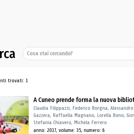
rca
Cerca
ultati di ricerca
ti trovati: 1
A Cuneo prende forma la nuova biblio
Claudia Filippazzi, Federico Borgna, Alessandro
Gazzera, Raffaella Magnano, Lorella Bono, Gio
Stefania Chiavero, Michela Ferrero
anno: 2017, volume: 35, numero: 6