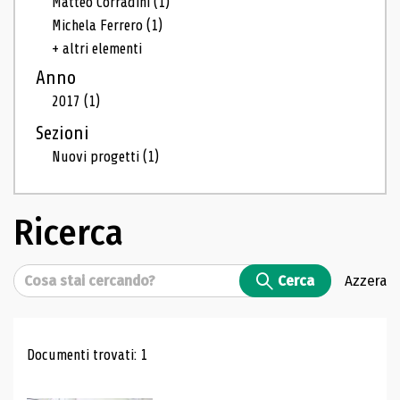
Matteo Corradini
(1)
Michela Ferrero
(1)
+ altri elementi
Anno
2017
(1)
Sezioni
Nuovi progetti
(1)
Ricerca
Cerca
Cerca
Azzera
Risultati di ricerca
Documenti trovati: 1