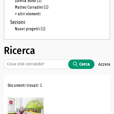
Lorella Bono
(1)
Matteo Corradini
(1)
+ altri elementi
Sezioni
Nuovi progetti
(1)
Ricerca
Cerca
Cerca
Azzera
Risultati di ricerca
Documenti trovati: 1