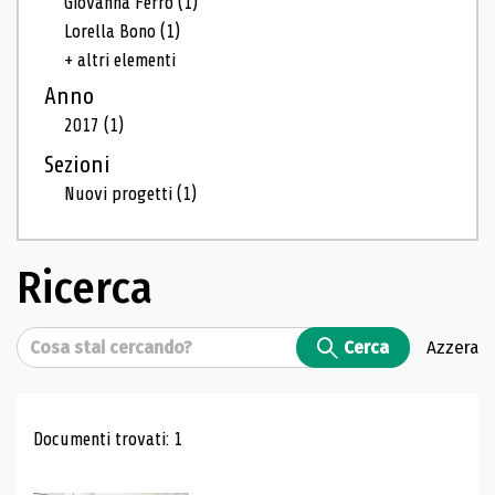
Giovanna Ferro
(1)
Lorella Bono
(1)
+ altri elementi
Anno
2017
(1)
Sezioni
Nuovi progetti
(1)
Ricerca
Cerca
Cerca
Azzera
Risultati di ricerca
Documenti trovati: 1