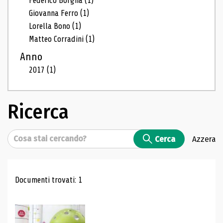
Federico Borgna
(1)
Giovanna Ferro
(1)
Lorella Bono
(1)
Matteo Corradini
(1)
Anno
2017
(1)
Ricerca
Cerca
Cerca
Azzera
Risultati di ricerca
Documenti trovati: 1