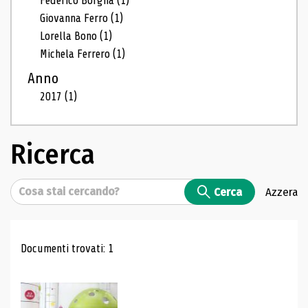
Federico Borgna
(1)
Giovanna Ferro
(1)
Lorella Bono
(1)
Michela Ferrero
(1)
Anno
2017
(1)
Ricerca
Cerca
Cerca
Azzera
Risultati di ricerca
Documenti trovati: 1