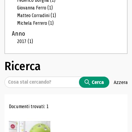
Federico Borgna
(1)
Giovanna Ferro
(1)
Matteo Corradini
(1)
Michela Ferrero
(1)
Anno
2017
(1)
Ricerca
Cerca
Cerca
Azzera
Risultati di ricerca
Documenti trovati: 1