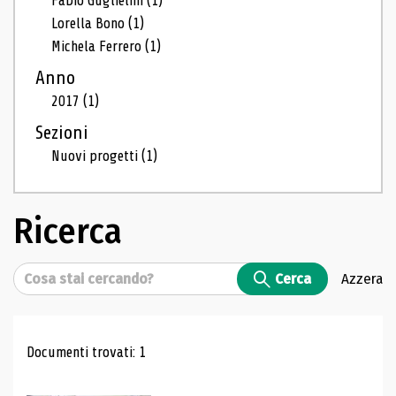
Fabio Guglielmi
(1)
Lorella Bono
(1)
Michela Ferrero
(1)
Anno
2017
(1)
Sezioni
Nuovi progetti
(1)
Ricerca
Cerca
Cerca
Azzera
Risultati di ricerca
Documenti trovati: 1