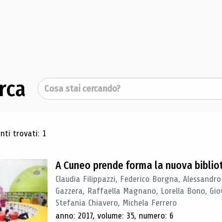
rca
Cerca
ultati di ricerca
ti trovati: 1
A Cuneo prende forma la nuova biblio
Claudia Filippazzi, Federico Borgna, Alessandro
Gazzera, Raffaella Magnano, Lorella Bono, Gio
Stefania Chiavero, Michela Ferrero
anno: 2017, volume: 35, numero: 6