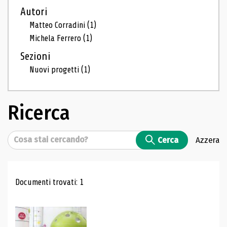
Autori
Matteo Corradini
(1)
Michela Ferrero
(1)
Sezioni
Nuovi progetti
(1)
Ricerca
Cerca
Cerca
Azzera
Risultati di ricerca
Documenti trovati: 1