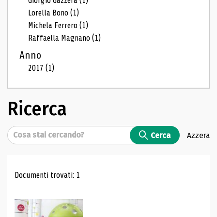
Giorgio Gazzera
(1)
Lorella Bono
(1)
Michela Ferrero
(1)
Raffaella Magnano
(1)
Anno
2017
(1)
Ricerca
Cerca
Cerca
Azzera
Risultati di ricerca
Documenti trovati: 1